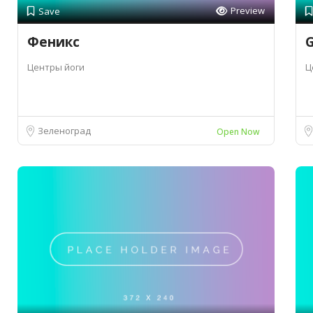
Preview
Save
Феникс
G
Центры йоги
Ц
Зеленоград
Open Now