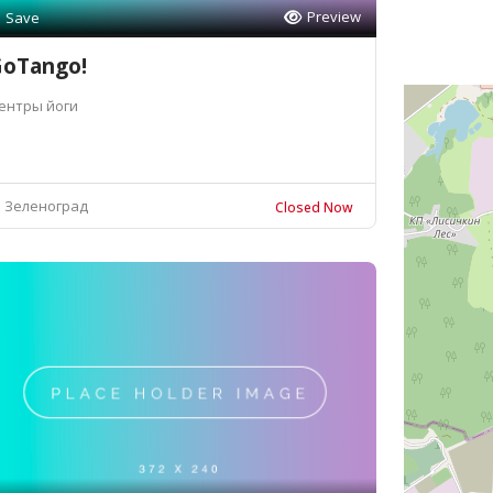
Preview
Save
oTango!
ентры йоги
Зеленоград
Closed Now