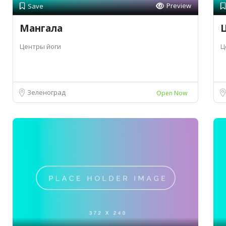
Preview
Save
Мангала
Центры йоги
Ц
Зеленоград
Open Now