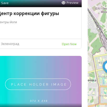
Preview
Save
Центр коррекции фигуры
ентры йоги
Зеленоград
Open Now