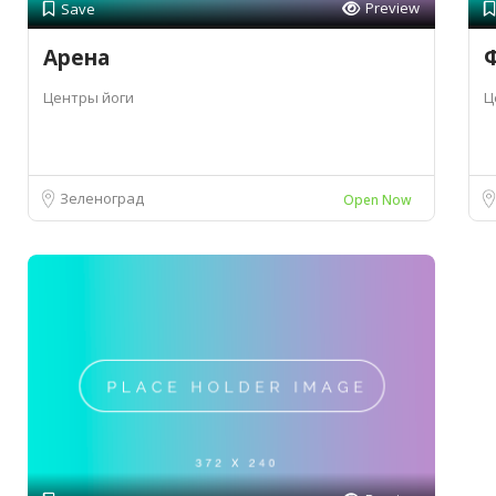
Preview
Save
Арена
Центры йоги
Ц
Зеленоград
Open Now