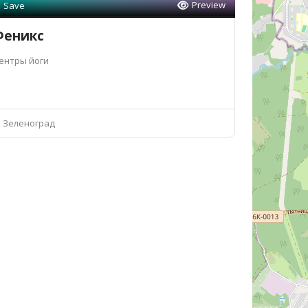
Preview
Save
Феникс
ентры йоги
Зеленоград