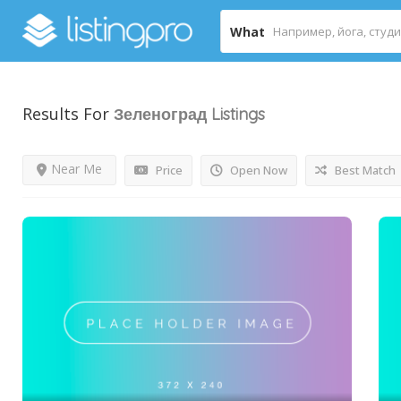
What
Results For
Зеленоград
Listings
Near Me
Price
Open Now
Best Match