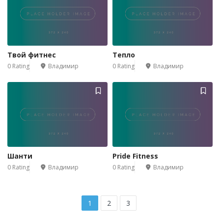
1
Твой фитнес
Тепло
0 Rating
Владимир
0 Rating
Владимир
Шанти
Pride Fitness
0 Rating
Владимир
0 Rating
Владимир
1
2
3