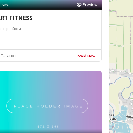
Preview
Save
RT FITNESS
ентры йоги
Таганрог
Closed Now