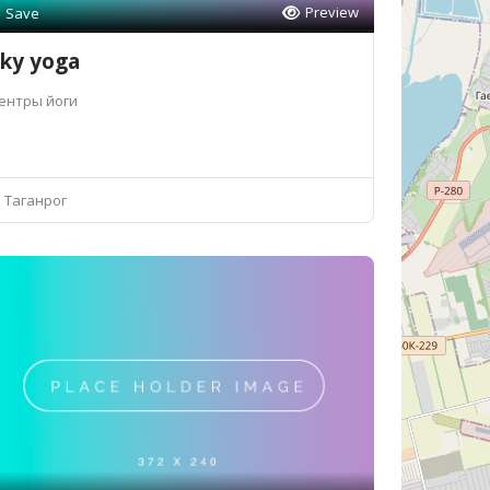
Preview
Save
ky yoga
ентры йоги
Таганрог