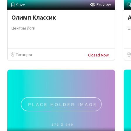
Preview
Save
Олимп Классик
A
Центры йоги
Ц
Таганрог
Closed Now