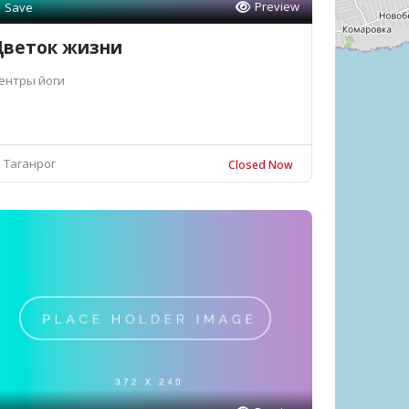
Preview
Save
Цветок жизни
ентры йоги
Таганрог
Closed Now