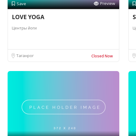
Preview
Save
LOVE YOGA
S
Центры йоги
Ц
Таганрог
Closed Now