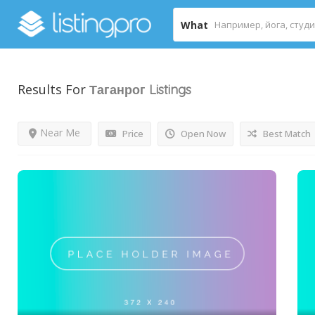
What
Results For
Таганрог
Listings
Near Me
Price
Open Now
Best Match