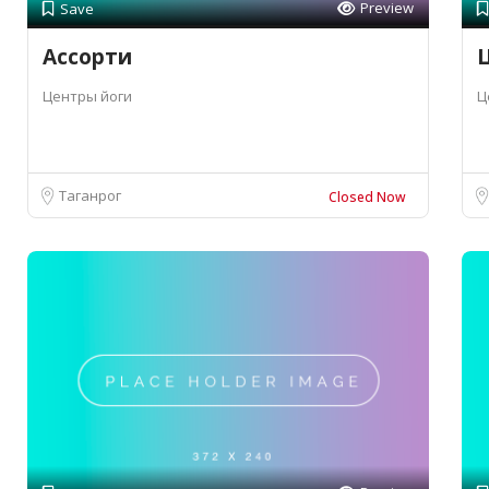
Preview
Save
Ассорти
Центры йоги
Ц
Таганрог
Closed Now