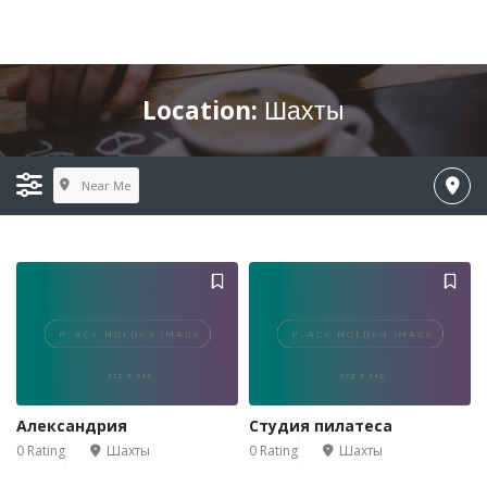
Location:
Шахты
Near Me
Александрия
Студия пилатеса
0 Rating
Шахты
0 Rating
Шахты