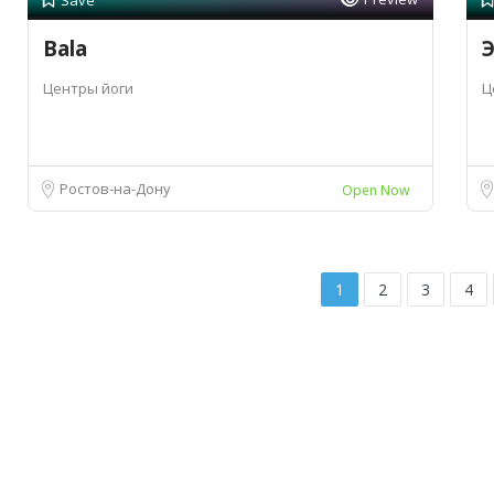
Save
Bala
Э
Центры йоги
Ц
Ростов-на-Дону
Open Now
1
2
3
4