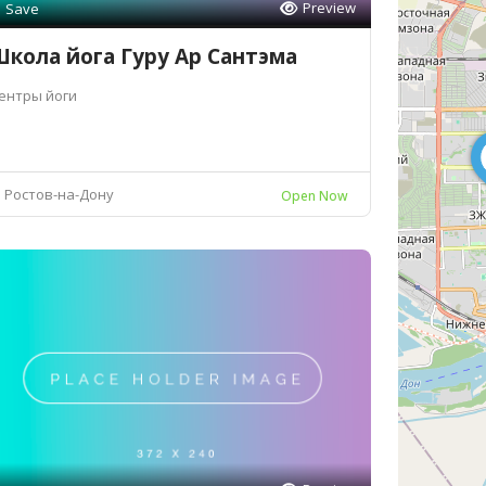
Preview
Save
кола йога Гуру Ар Сантэма
ентры йоги
Ростов-на-Дону
Open Now