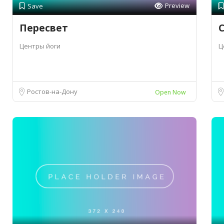
Preview
Save
Пересвет
С
Центры йоги
Ц
Ростов-на-Дону
Open Now