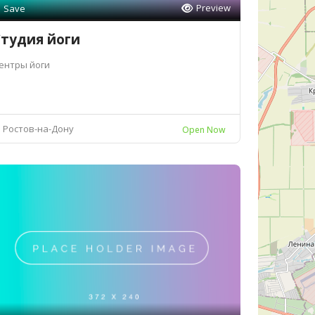
Preview
Save
тудия йоги
ентры йоги
Ростов-на-Дону
Open Now