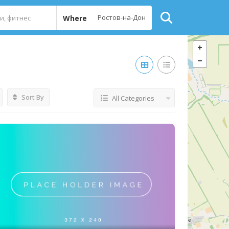
Where
Sort By
All Categories