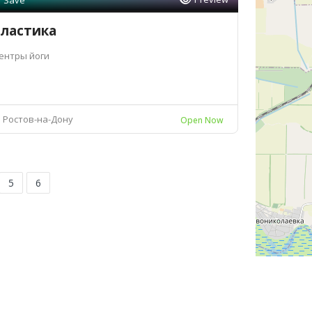
Save
ластика
ентры йоги
Ростов-на-Дону
Open Now
5
6