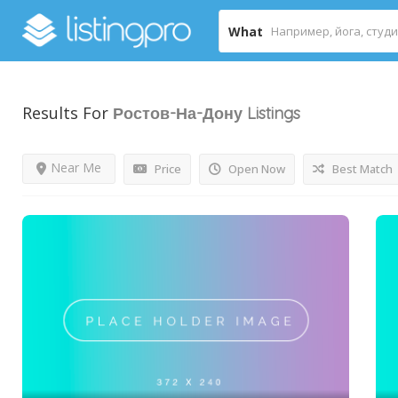
What
Results For
Ростов-На-Дону
Listings
Near Me
Price
Open Now
Best Match