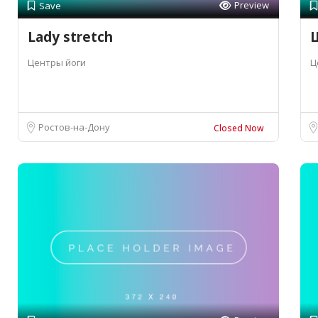
Preview
Save
Lady stretch
Ш
Центры йоги
Ц
Ростов-на-Дону
Closed Now