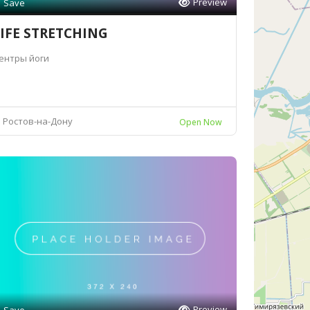
Preview
Save
IFE STRETCHING
ентры йоги
Ростов-на-Дону
Open Now
Preview