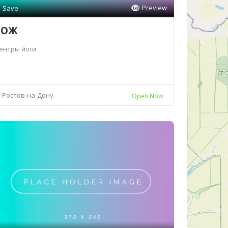
Preview
Save
ЗОЖ
ентры йоги
Ростов-на-Дону
Open Now