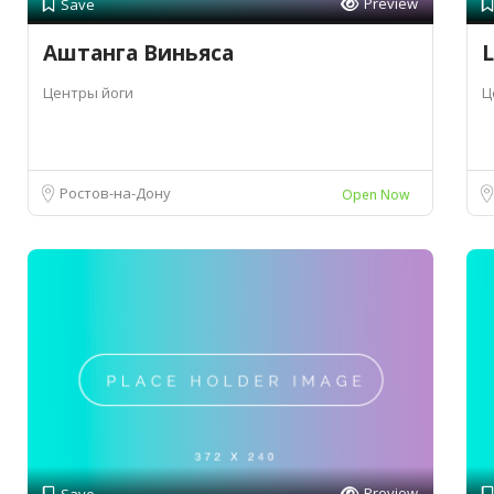
Preview
Save
Аштанга Виньяса
L
Центры йоги
Ц
Ростов-на-Дону
Open Now
Preview