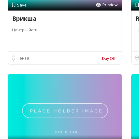
Preview
Save
Врикша
R
Центры йоги
Ц
Пенза
Day Off