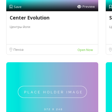
Preview
Save
Center Evolution
Центры йоги
Ц
Пенза
Open Now