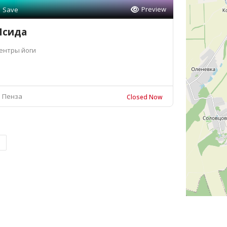
Preview
Save
Исида
ентры йоги
Пенза
Closed Now