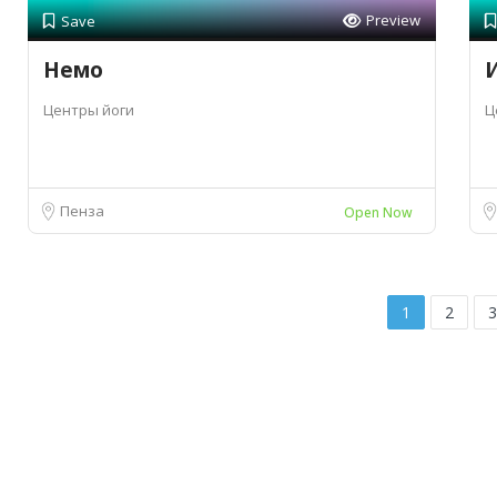
Preview
Save
Немо
Центры йоги
Ц
Пенза
Open Now
1
2
3