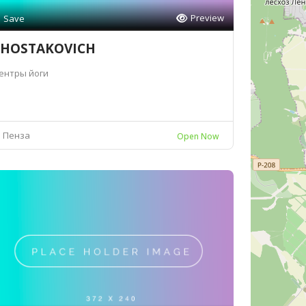
Preview
Save
SHOSTAKOVICH
ентры йоги
Пенза
Open Now