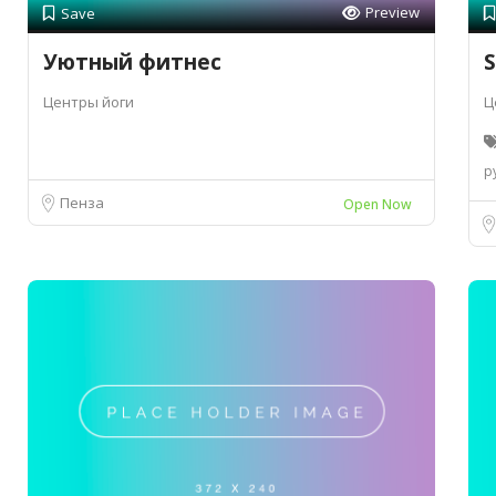
Preview
Save
Уютный фитнес
S
Центры йоги
Ц
р
Пенза
Open Now