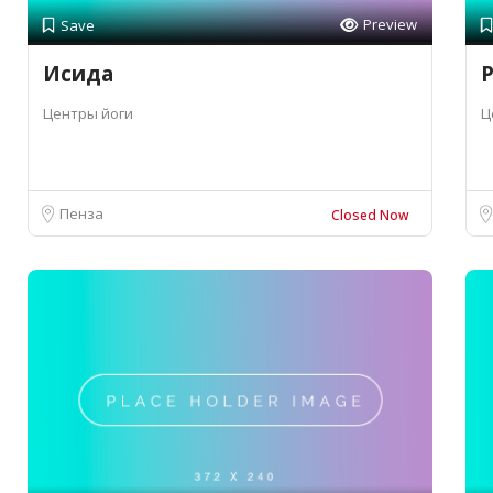
Preview
Save
Исида
Центры йоги
Ц
Пенза
Closed Now