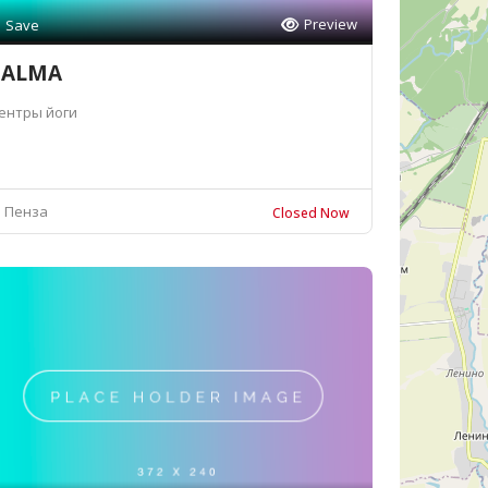
Preview
Save
PALMA
ентры йоги
Пенза
Closed Now