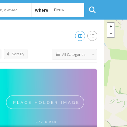
Where
Sort By
All Categories