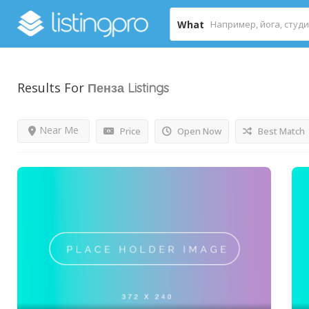
What
Results For
Пенза
Listings
Near Me
Price
Open Now
Best Match