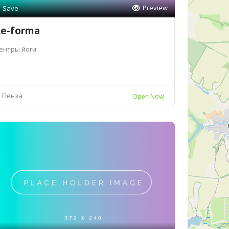
Preview
Save
e-forma
ентры йоги
Пенза
Open Now