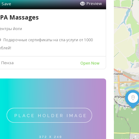
Preview
Save
PA Massages
ентры йоги
Подарочные сертификаты на спа-услуги от 1000
ублей!
Пенза
Open Now