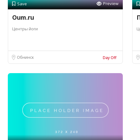
Preview
Save
Oum.ru
Центры йоги
Ц
Обнинск
Day Off