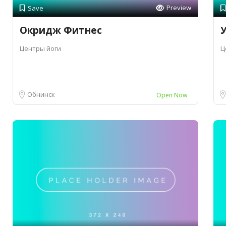
Preview
Save
Окридж Фитнес
У
Центры йоги
Ц
Обнинск
Open Now