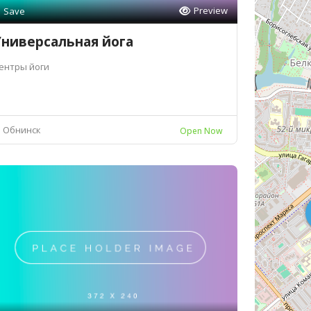
Preview
Save
ниверсальная йога
ентры йоги
Обнинск
Open Now