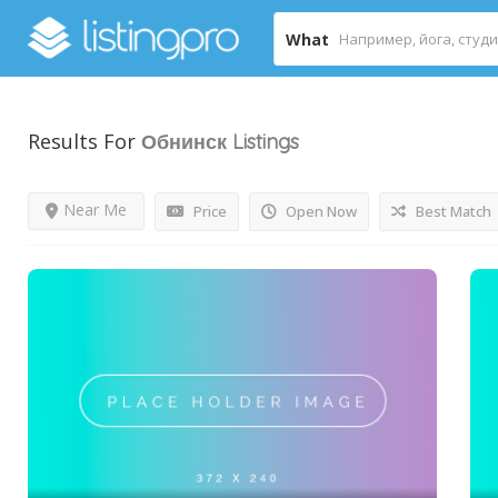
What
Results For
Обнинск
Listings
Near Me
Price
Open Now
Best Match