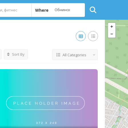
Where
Sort By
All Categories