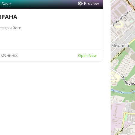
Preview
Save
ПРАНА
ентры йоги
Обнинск
Open Now