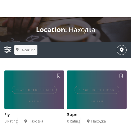
Location:
Находка
Near Me
Fly
Заря
0 Rating
Находка
0 Rating
Находка