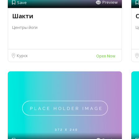
Preview
Save
Шакти
С
Центры йоги
Ц
Курск
Open Now