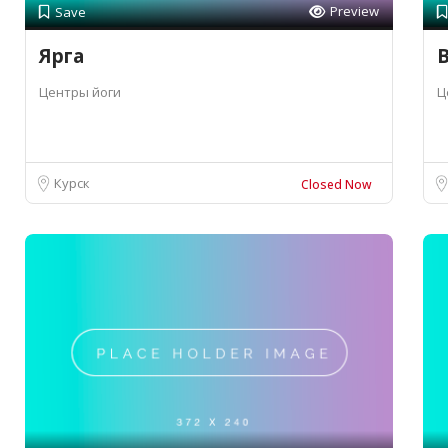
Preview
Save
Ярга
B
Центры йоги
Ц
Курск
Closed Now