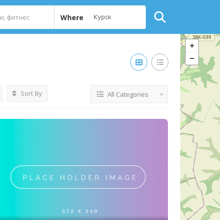
Where
Sort By
All Categories