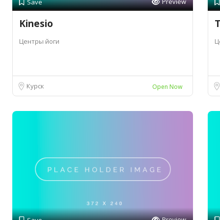
Preview
Save
Kinesio
Центры йоги
Ц
Курск
Open Now
Preview