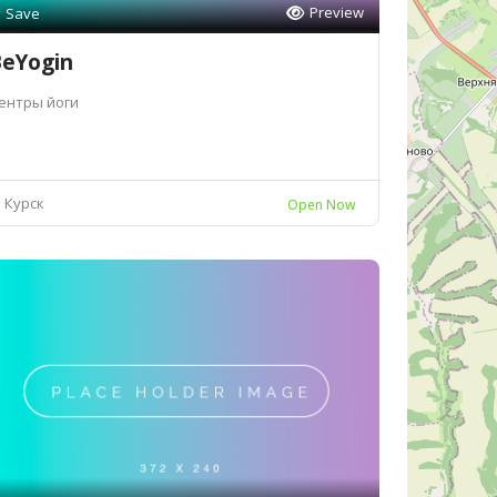
Preview
Save
eYogin
ентры йоги
Курск
Open Now