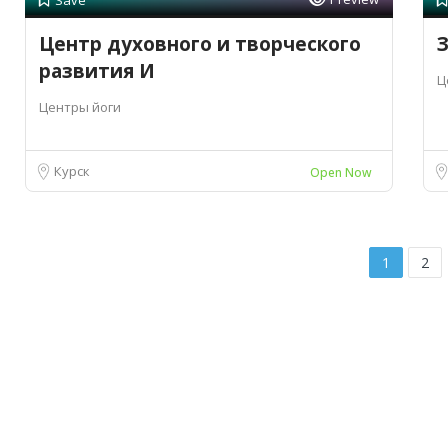
Save
Центр духовного и творческого
З
развития И
Ц
Центры йоги
Курск
Open Now
1
2