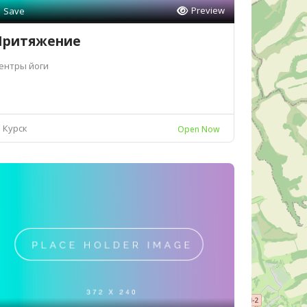
Preview
Save
Притяжение
ентры йоги
Курск
Open Now