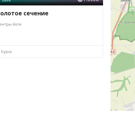
Save
олотое сечение
ентры йоги
Курск