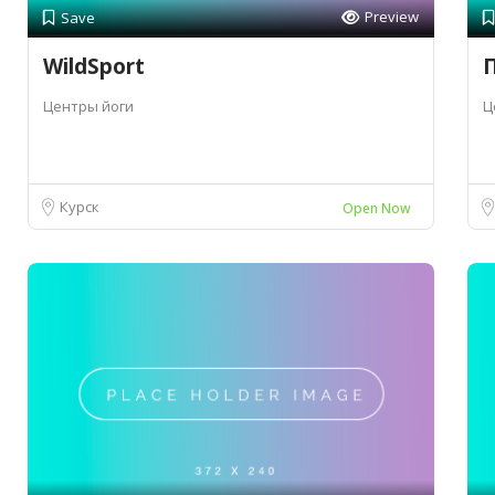
Preview
Save
WildSport
Центры йоги
Ц
Курск
Open Now