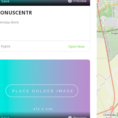
Preview
Save
TONUSCENTR
ентры йоги
Курск
Open Now
Preview