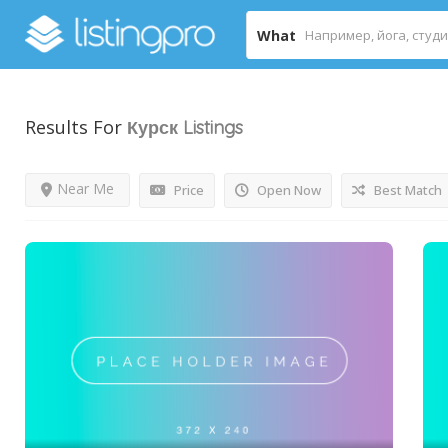
What
Results For
Курск
Listings
Near Me
Price
Open Now
Best Match