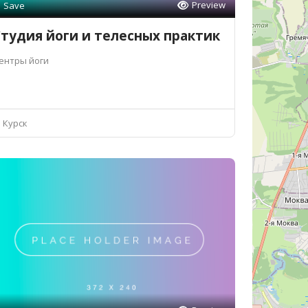
Preview
Save
тудия йоги и телесных практик
ентры йоги
Курск