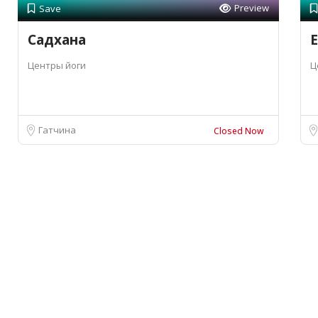
Preview
Save
Садхана
Е
Центры йоги
Ц
Гатчина
Closed Now