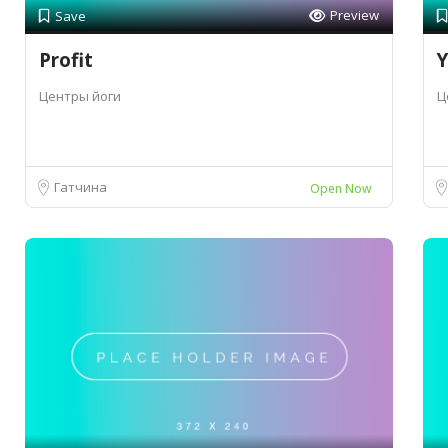
Preview
Save
Profit
Y
Центры йоги
Ц
Гатчина
Open Now