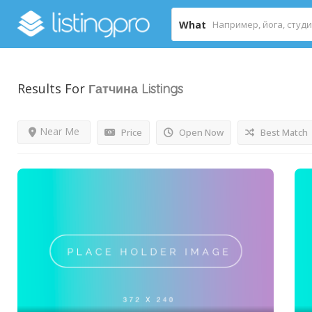
What
Results For
Гатчина
Listings
Near Me
Price
Open Now
Best Match