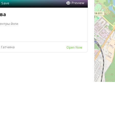
Preview
Save
ва
ентры йоги
Гатчина
Open Now