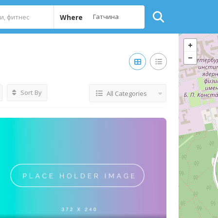
Where
Sort By
All Categories