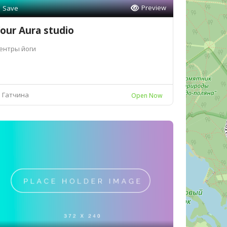
Preview
Save
our Aura studio
ентры йоги
Гатчина
Open Now