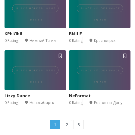
КРЫЛЬЯ
ВЫШЕ
0 Rating
Нижний Тагил
0 Rating
Красноярск
Lizzy Dance
NeFormat
0 Rating
Новосибирск
0 Rating
Ростов-на-Дону
1
2
3