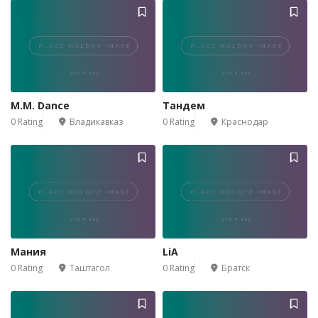
M.M. Dance
Тандем
0 Rating
Владикавказ
0 Rating
Краснодар
Мания
LiA
0 Rating
Таштагол
0 Rating
Братск