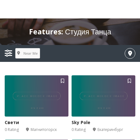
Features:
Студия Танца
Near Me
Свети
Sky Pole
0 Rating
Магнитогорск
0 Rating
Екатеринбург