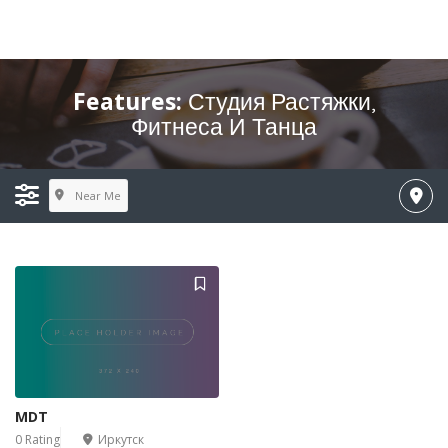
Features:
Студия Растяжки,
Фитнеса И Танца
Near Me
MDT
0 Rating
Иркутск