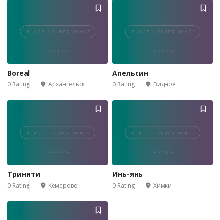
Boreal
Апельсин
0 Rating
Архангельск
0 Rating
Видное
Тринити
Инь-янь
0 Rating
Кемерово
0 Rating
Химки