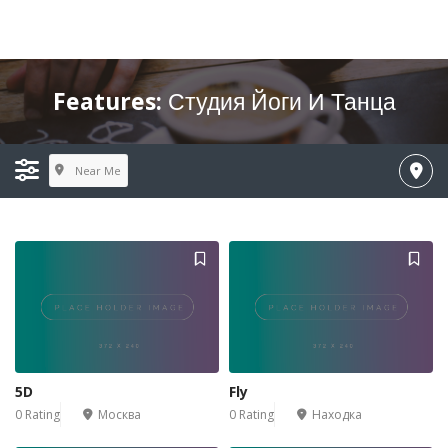
Features:
Студия Йоги И Танца
Near Me
5D
Fly
0 Rating
Москва
0 Rating
Находка