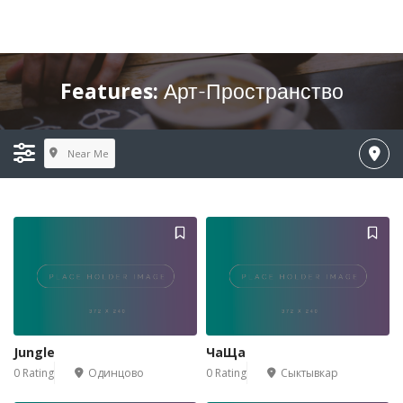
Features:
Арт-Пространство
Near Me
Jungle
ЧаЩа
0 Rating
Одинцово
0 Rating
Сыктывкар