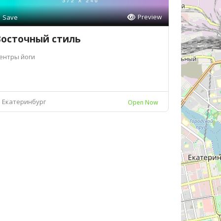
Preview
Save
Восточный стиль
ентры йоги
Екатеринбург
Open Now