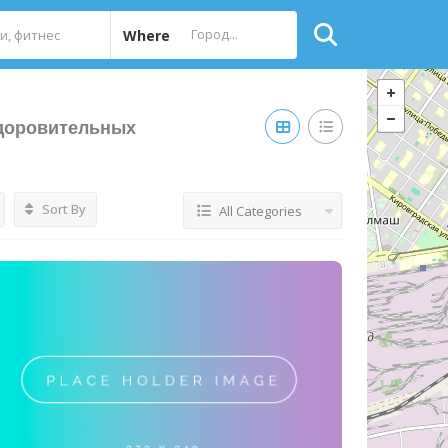
Where
здоровительных
Sort By
All Categories