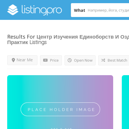
What
Results For
Центр Изучения Единоборств И О
Практик
Listings
Near Me
Price
Open Now
Best Match