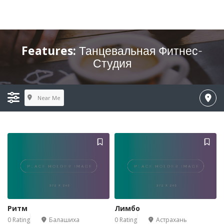
Features:
Танцевальная Фитнес-
Студия
Near Me
Ритм
Лимбо
0 Rating
Балашиха
0 Rating
Астрахань