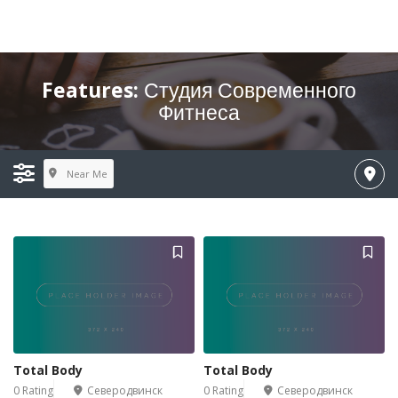
Features:
Студия Современного
Фитнеса
Near Me
Total Body
Total Body
0 Rating
Северодвинск
0 Rating
Северодвинск