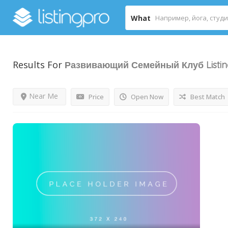
What
Results For
Развивающий Семейный Клуб
Listi
Near Me
Price
Open Now
Best Match