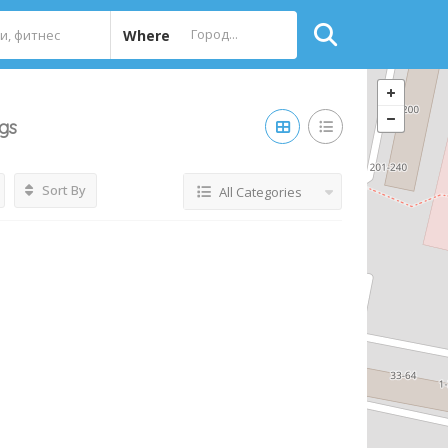
Where
ngs
Sort By
All Categories