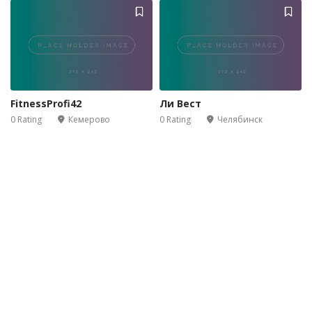
FitnessProfi42
Ли Вест
0 Rating
Кемерово
0 Rating
Челябинск