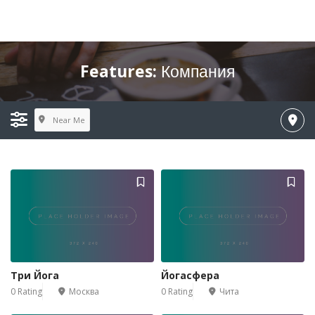
Features:
Компания
Near Me
Три Йога
Йогасфера
0 Rating
Москва
0 Rating
Чита