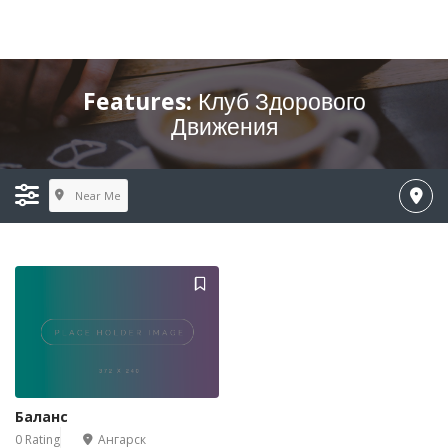
Features:
Клуб Здорового
Движения
Near Me
Баланс
0 Rating
Ангарск