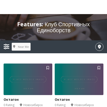
Features:
Клуб Спортивных
Единоборств
Near Me
Октагон
Октагон
0 Rating
Новосибирск
0 Rating
Новосибирск