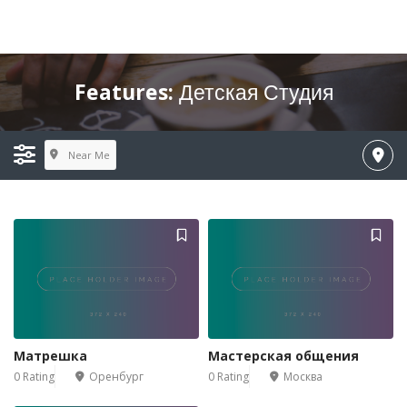
Features:
Детская Студия
Near Me
Матрешка
Мастерская общения
0 Rating
Оренбург
0 Rating
Москва