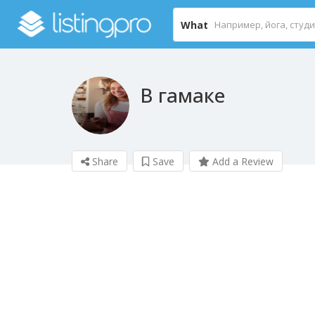
What
В гамаке
Share
Save
Add a Review