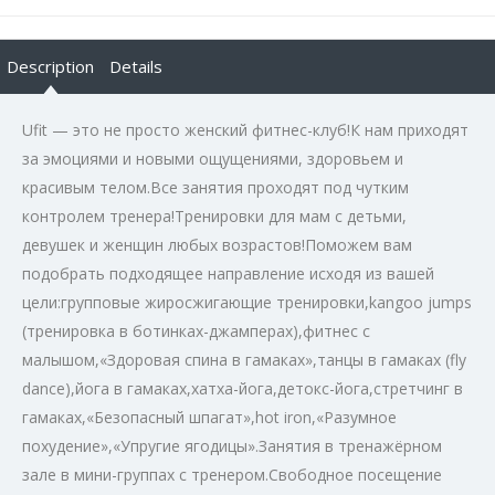
Description
Details
Ufit — это не просто женский фитнес-клуб!К нам приходят
за эмоциями и новыми ощущениями, здоровьем и
красивым телом.Все занятия проходят под чутким
контролем тренера!Тренировки для мам с детьми,
девушек и женщин любых возрастов!Поможем вам
подобрать подходящее направление исходя из вашей
цели:групповые жиросжигающие тренировки,kangoo jumps
(тренировка в ботинках-джамперах),фитнес с
малышом,«Здоровая спина в гамаках»,танцы в гамаках (fly
dance),йога в гамаках,хатха-йога,детокс-йога,стретчинг в
гамаках,«Безопасный шпагат»,hot iron,«Разумное
похудение»,«Упругие ягодицы».Занятия в тренажёрном
зале в мини-группах с тренером.Свободное посещение