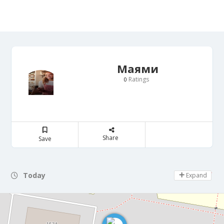
Маями
Ratings
0
Share
Save
Today
Day Off
Expand